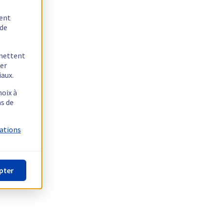
tent
 de
rmettent
ger
iaux.
hoix à
as de
mations
pter