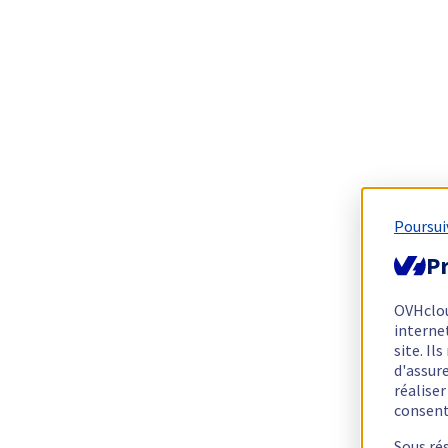
Poursui
Pr
OVHclo
interne
site. I
d'assur
réalise
consen
Sous ré