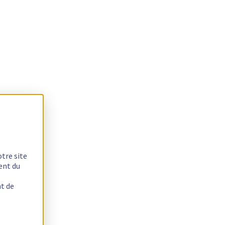
otre site
ent du
nt de