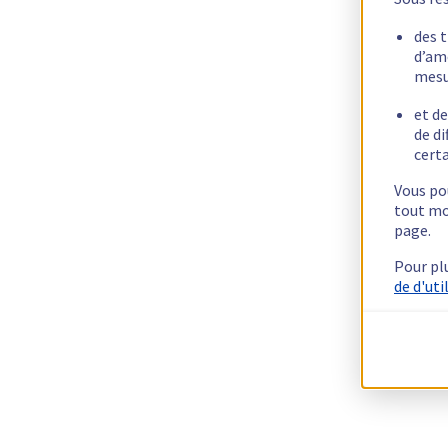
des 
d’am
mesu
et de
de di
certa
Vous pou
tout mo
page.
Pour pl
de d'uti