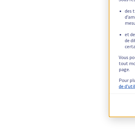
des 
d’am
mesu
et de
de di
certa
Vous pou
tout mo
page.
Pour pl
de d'uti