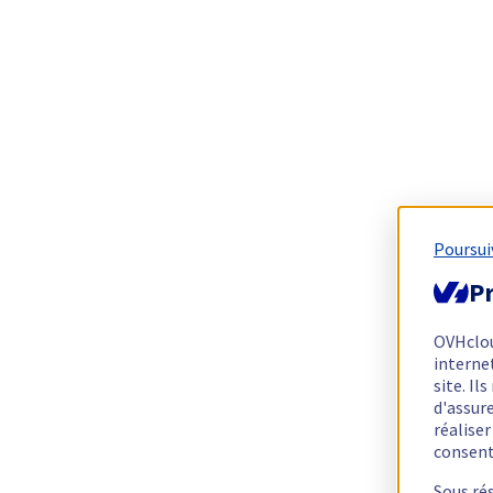
Poursui
Pr
OVHclo
interne
site. I
d'assur
réalise
consen
Sous ré