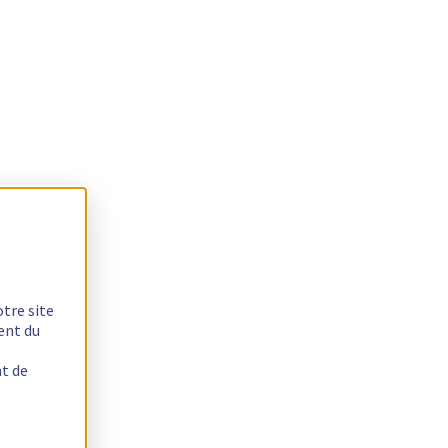
otre site
ent du
nt de