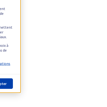
tent
 de
rmettent
ger
iaux.
hoix à
as de
mations
pter