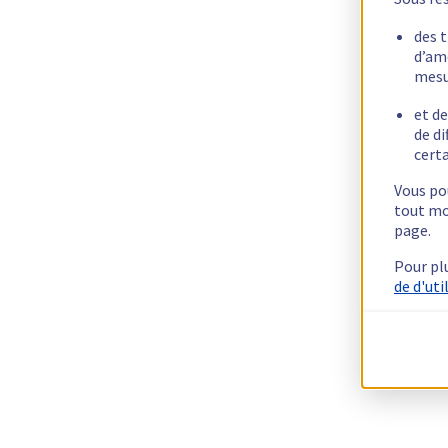
des 
d’am
mesu
et de
de di
certa
Vous pou
tout mo
page.
Pour pl
de d'uti