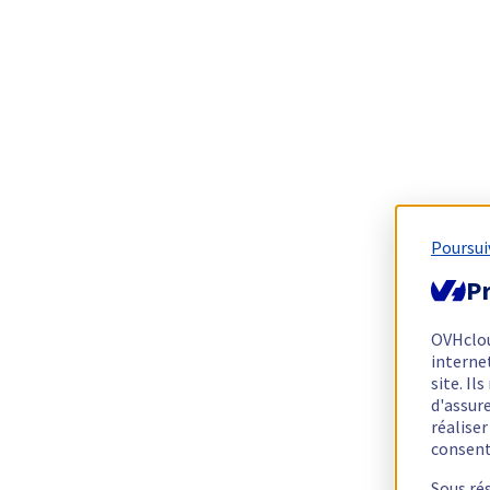
Poursui
Pr
OVHclo
interne
site. I
d'assur
réalise
consen
Sous ré