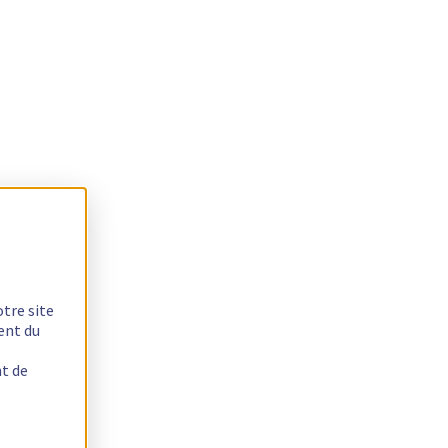
otre site
ent du
nt de