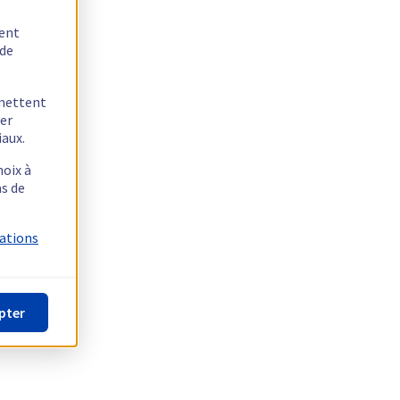
tent
 de
rmettent
ger
iaux.
hoix à
as de
mations
pter