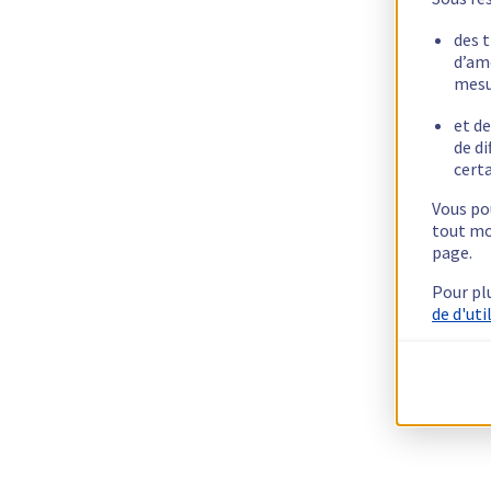
des 
d’am
mesu
et de
de di
certa
Vous pou
tout mo
page.
Pour pl
de d'uti