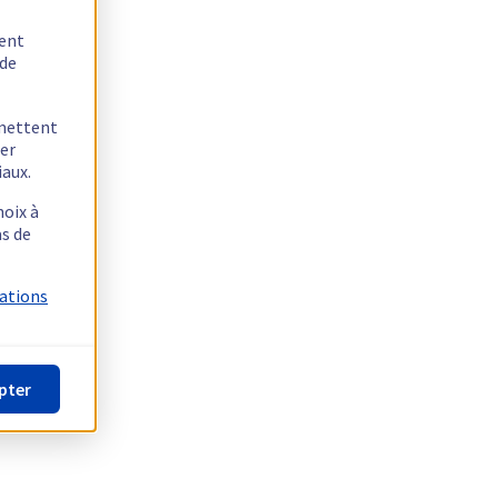
tent
 de
rmettent
ger
iaux.
hoix à
as de
mations
pter