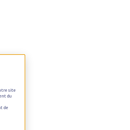
otre site
ent du
nt de