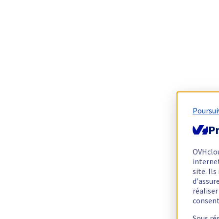
Poursui
Pr
OVHclo
interne
site. I
d'assur
réalise
consen
Sous ré