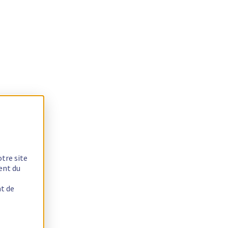
otre site
ent du
nt de