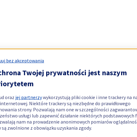
uj bez akceptowania
chrona Twojej prywatności jest naszym
riorytetem
ud oraz
jej partnerzy
wykorzystują pliki cookie i inne trackery na n
 internetowej. Niektóre trackery są niezbędne do prawidłowego
nowania strony. Pozwalają nam one w szczególności zagwaranto
zeństwo usługi lub zapewnić działanie niektórych podstawowych f
zwalają nam na prowadzenie anonimowych pomiarów oglądalnośc
y są zwolnione z obowiązku uzyskania zgody.