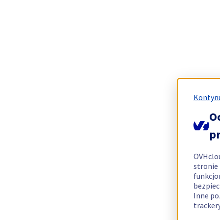
Kontynu
O
p
OVHclo
stronie
funkcjo
bezpiec
Inne po
tracker