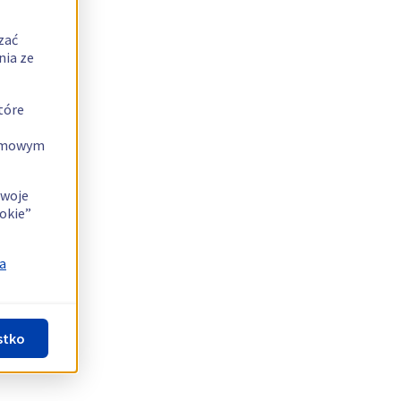
zać
nia ze
tóre
lamowym
swoje
okie”
a
stko