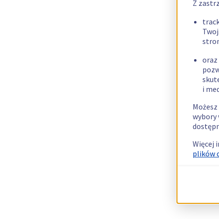
Z zastr
trac
Twoj
stro
oraz
pozw
skut
i me
Możesz 
wybory 
dostępn
Więcej 
plików 