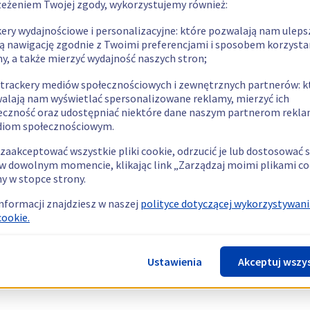
zeżeniem Twojej zgody, wykorzystujemy również:
kery wydajnościowe i personalizacyjne: które pozwalają nam uleps
ą nawigację zgodnie z Twoimi preferencjami i sposobem korzysta
ny, a także mierzyć wydajność naszych stron;
 trackery mediów społecznościowych i zewnętrznych partnerów: k
alają nam wyświetlać spersonalizowane reklamy, mierzyć ich
eczność oraz udostępniać niektóre dane naszym partnerom rek
diom społecznościowym.
zaakceptować wszystkie pliki cookie, odrzucić je lub dostosować 
w dowolnym momencie, klikając link „Zarządzaj moimi plikami co
y w stopce strony.
informacji znajdziesz w naszej
polityce dotyczącej wykorzystywani
cookie.
Ustawienia
Akceptuj wszy