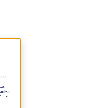
aszej
wać
unkcji.
i. Te