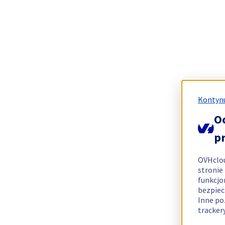
Kontynu
O
p
OVHclo
stronie
funkcjo
bezpiec
Inne po
tracker