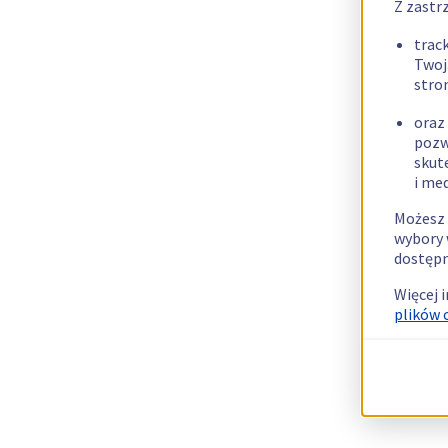
Z zastr
trac
Twoj
stro
oraz
pozw
skut
i me
Możesz 
wybory 
dostępn
Więcej 
plików 