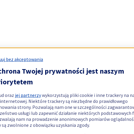
uj bez akceptowania
chrona Twojej prywatności jest naszym
riorytetem
ud oraz
jej partnerzy
wykorzystują pliki cookie i inne trackery na n
 internetowej. Niektóre trackery są niezbędne do prawidłowego
nowania strony. Pozwalają nam one w szczególności zagwaranto
zeństwo usługi lub zapewnić działanie niektórych podstawowych f
zwalają nam na prowadzenie anonimowych pomiarów oglądalnośc
y są zwolnione z obowiązku uzyskania zgody.