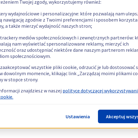
zeżeniem Twojej zgody, wykorzystujemy również:
kery wydajnościowe i personalizacyjne: które pozwalają nam uleps
ą nawigację zgodnie z Twoimi preferencjami i sposobem korzysta
ny, a także mierzyć wydajność naszych stron;
 trackery mediów społecznościowych i zewnętrznych partnerów: k
alają nam wyświetlać spersonalizowane reklamy, mierzyć ich
eczność oraz udostępniać niektóre dane naszym partnerom rek
diom społecznościowym.
zaakceptować wszystkie pliki cookie, odrzucić je lub dostosować 
w dowolnym momencie, klikając link „Zarządzaj moimi plikami co
y w stopce strony.
informacji znajdziesz w naszej
polityce dotyczącej wykorzystywani
cookie.
Ustawienia
Akceptuj wszy