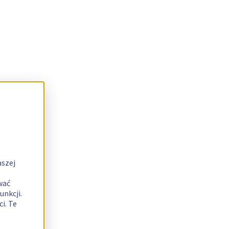
aszej
wać
unkcji.
i. Te