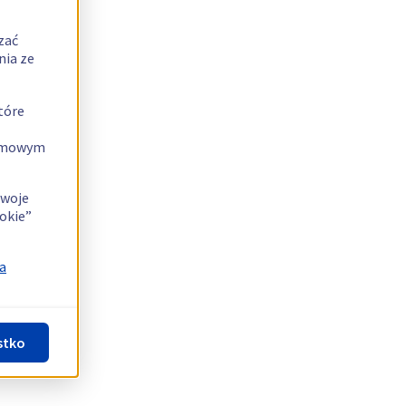
zać
nia ze
tóre
lamowym
swoje
okie”
a
stko