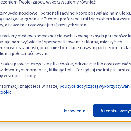
zeżeniem Twojej zgody, wykorzystujemy również:
kery wydajnościowe i personalizacyjne: które pozwalają nam uleps
ą nawigację zgodnie z Twoimi preferencjami i sposobem korzysta
ny, a także mierzyć wydajność naszych stron;
 trackery mediów społecznościowych i zewnętrznych partnerów: k
alają nam wyświetlać spersonalizowane reklamy, mierzyć ich
eczność oraz udostępniać niektóre dane naszym partnerom rek
diom społecznościowym.
zaakceptować wszystkie pliki cookie, odrzucić je lub dostosować 
w dowolnym momencie, klikając link „Zarządzaj moimi plikami co
y w stopce strony.
informacji znajdziesz w naszej
polityce dotyczącej wykorzystywani
cookie.
Ustawienia
Akceptuj wszy