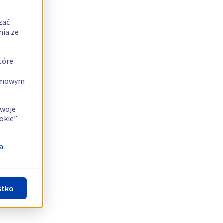
zać
nia ze
tóre
lamowym
swoje
okie”
a
stko