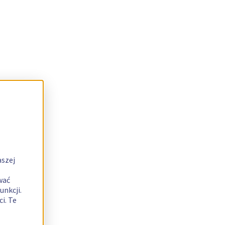
aszej
wać
unkcji.
i. Te