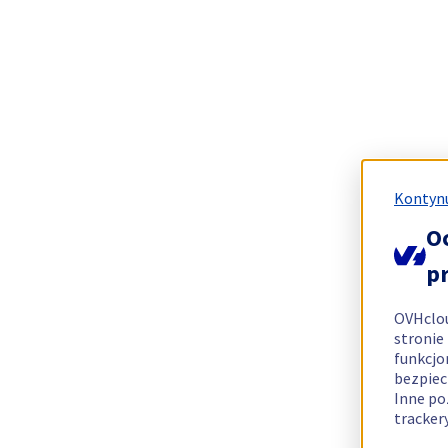
Kontynu
O
p
OVHclo
stronie
funkcjo
bezpiec
Inne po
tracker