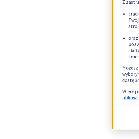
Z zastr
trac
Twoj
stro
oraz
pozw
skut
i me
Możesz 
wybory 
dostępn
Więcej 
plików 