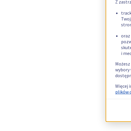
Z zastr
trac
Twoj
stro
oraz
pozw
skut
i me
Możesz 
wybory 
dostępn
Więcej 
plików 