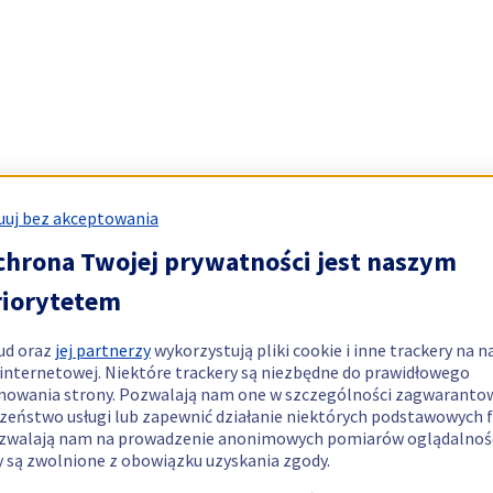
uj bez akceptowania
chrona Twojej prywatności jest naszym
riorytetem
ud oraz
jej partnerzy
wykorzystują pliki cookie i inne trackery na n
 internetowej. Niektóre trackery są niezbędne do prawidłowego
nowania strony. Pozwalają nam one w szczególności zagwaranto
zeństwo usługi lub zapewnić działanie niektórych podstawowych f
zwalają nam na prowadzenie anonimowych pomiarów oglądalnośc
y są zwolnione z obowiązku uzyskania zgody.