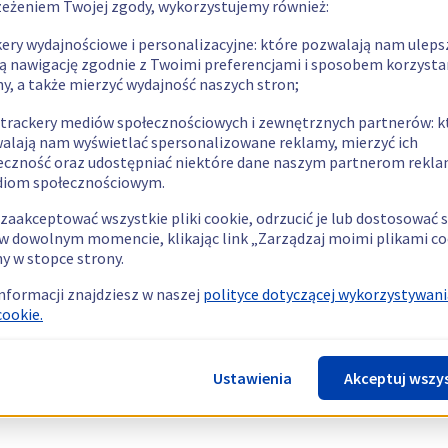
zeżeniem Twojej zgody, wykorzystujemy również:
kery wydajnościowe i personalizacyjne: które pozwalają nam uleps
ą nawigację zgodnie z Twoimi preferencjami i sposobem korzysta
ny, a także mierzyć wydajność naszych stron;
 trackery mediów społecznościowych i zewnętrznych partnerów: k
alają nam wyświetlać spersonalizowane reklamy, mierzyć ich
eczność oraz udostępniać niektóre dane naszym partnerom rek
diom społecznościowym.
zaakceptować wszystkie pliki cookie, odrzucić je lub dostosować 
w dowolnym momencie, klikając link „Zarządzaj moimi plikami co
y w stopce strony.
informacji znajdziesz w naszej
polityce dotyczącej wykorzystywani
cookie.
Ustawienia
Akceptuj wszy