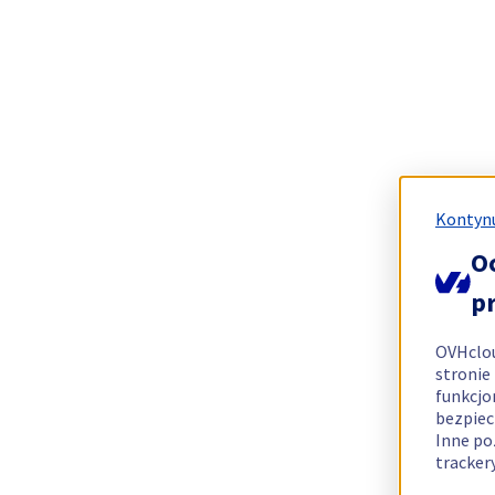
Kontynu
O
p
OVHclo
stronie
funkcjo
bezpiec
Inne po
tracker