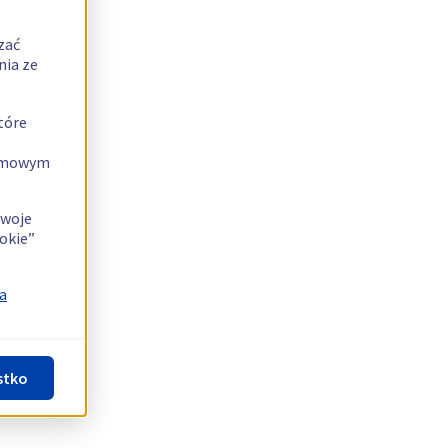
zać
nia ze
tóre
lamowym
swoje
okie”
a
stko