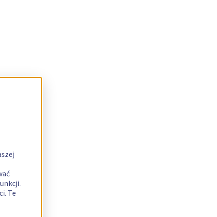
aszej
wać
unkcji.
i. Te