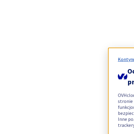
Kontynu
O
p
OVHclo
stronie
funkcjo
bezpiec
Inne po
tracker