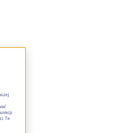
aszej
wać
unkcji.
i. Te