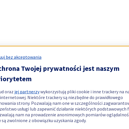
uj bez akceptowania
chrona Twojej prywatności jest naszym
riorytetem
ud oraz
jej partnerzy
wykorzystują pliki cookie i inne trackery na n
 internetowej. Niektóre trackery są niezbędne do prawidłowego
nowania strony. Pozwalają nam one w szczególności zagwaranto
zeństwo usługi lub zapewnić działanie niektórych podstawowych f
zwalają nam na prowadzenie anonimowych pomiarów oglądalnośc
y są zwolnione z obowiązku uzyskania zgody.