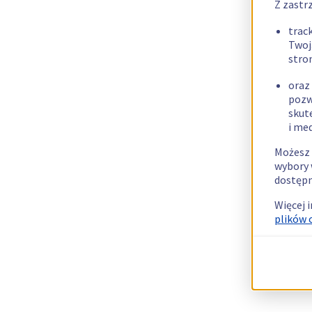
Z zastr
trac
Twoj
stro
oraz
pozw
skut
i me
Możesz 
wybory 
dostępn
Więcej 
plików 