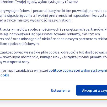
zeżeniem Twojej zgody, wykorzystujemy również:
kery wydajnościowe i personalizacyjne: które pozwalają nam uleps
ą nawigację zgodnie z Twoimi preferencjami i sposobem korzysta
ny, a także mierzyć wydajność naszych stron;
 trackery mediów społecznościowych i zewnętrznych partnerów: k
alają nam wyświetlać spersonalizowane reklamy, mierzyć ich
eczność oraz udostępniać niektóre dane naszym partnerom rek
diom społecznościowym.
zaakceptować wszystkie pliki cookie, odrzucić je lub dostosować 
w dowolnym momencie, klikając link „Zarządzaj moimi plikami co
y w stopce strony.
informacji znajdziesz w naszej
polityce dotyczącej wykorzystywani
cookie.
Ustawienia
Akceptuj wszy