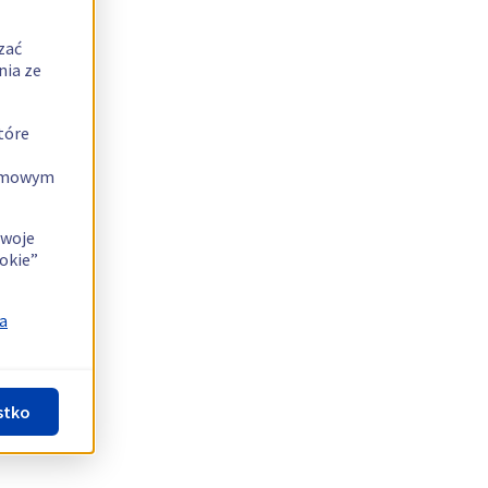
zać
nia ze
tóre
lamowym
swoje
okie”
a
stko