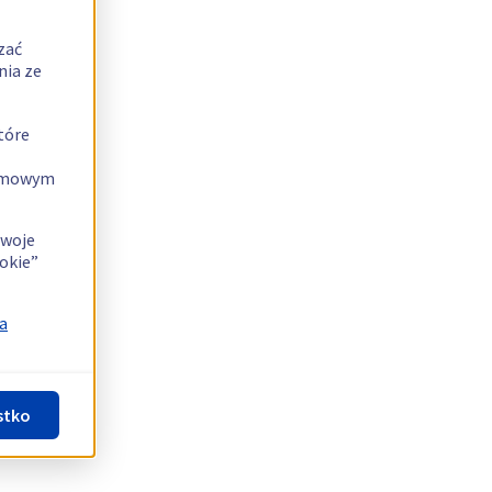
zać
nia ze
tóre
lamowym
swoje
okie”
a
stko