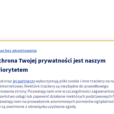
uj bez akceptowania
chrona Twojej prywatności jest naszym
riorytetem
ud oraz
jej partnerzy
wykorzystują pliki cookie i inne trackery na n
 internetowej. Niektóre trackery są niezbędne do prawidłowego
nowania strony. Pozwalają nam one w szczególności zagwaranto
zeństwo usługi lub zapewnić działanie niektórych podstawowych f
zwalają nam na prowadzenie anonimowych pomiarów oglądalnośc
y są zwolnione z obowiązku uzyskania zgody.