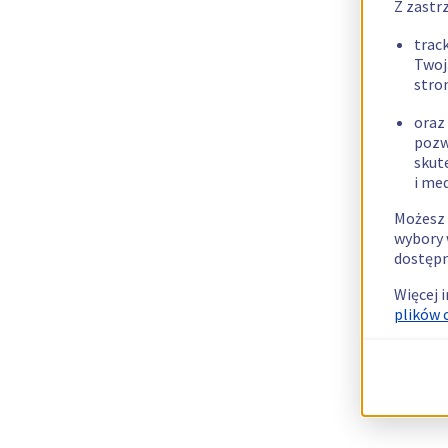
Z zastr
trac
Twoj
stro
oraz
pozw
skut
i me
Możesz 
wybory 
dostępn
Więcej 
plików 