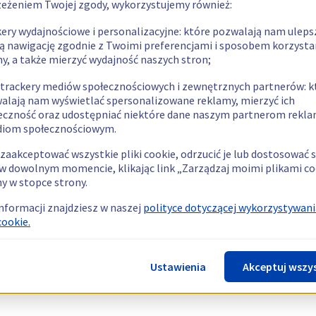
zeżeniem Twojej zgody, wykorzystujemy również:
kery wydajnościowe i personalizacyjne: które pozwalają nam uleps
ą nawigację zgodnie z Twoimi preferencjami i sposobem korzysta
ny, a także mierzyć wydajność naszych stron;
 trackery mediów społecznościowych i zewnętrznych partnerów: k
alają nam wyświetlać spersonalizowane reklamy, mierzyć ich
eczność oraz udostępniać niektóre dane naszym partnerom rek
diom społecznościowym.
zaakceptować wszystkie pliki cookie, odrzucić je lub dostosować 
w dowolnym momencie, klikając link „Zarządzaj moimi plikami co
y w stopce strony.
informacji znajdziesz w naszej
polityce dotyczącej wykorzystywani
cookie.
Ustawienia
Akceptuj wszy