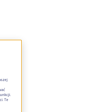
aszej
wać
unkcji.
i. Te