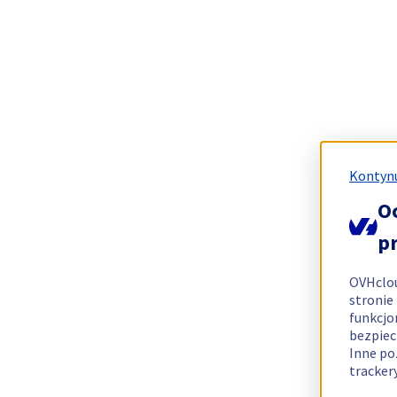
Kontynu
O
p
OVHclo
stronie
funkcjo
bezpiec
Inne po
tracker