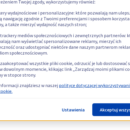
zeżeniem Twojej zgody, wykorzystujemy również:
kery wydajnościowe i personalizacyjne: które pozwalają nam uleps
ą nawigację zgodnie z Twoimi preferencjami i sposobem korzysta
ny, a także mierzyć wydajność naszych stron;
 trackery mediów społecznościowych i zewnętrznych partnerów: k
alają nam wyświetlać spersonalizowane reklamy, mierzyć ich
eczność oraz udostępniać niektóre dane naszym partnerom rek
diom społecznościowym.
zaakceptować wszystkie pliki cookie, odrzucić je lub dostosować 
w dowolnym momencie, klikając link „Zarządzaj moimi plikami co
y w stopce strony.
informacji znajdziesz w naszej
polityce dotyczącej wykorzystywani
cookie.
Ustawienia
Akceptuj wszy