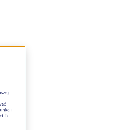
aszej
wać
unkcji.
i. Te