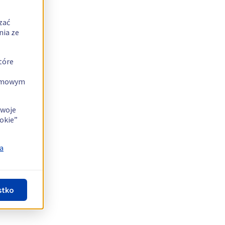
zać
nia ze
tóre
lamowym
swoje
okie”
a
stko