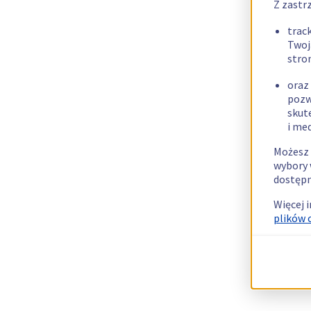
Z zastr
trac
Twoj
stro
oraz
pozw
skut
i me
Możesz 
wybory 
dostępn
Więcej 
plików 