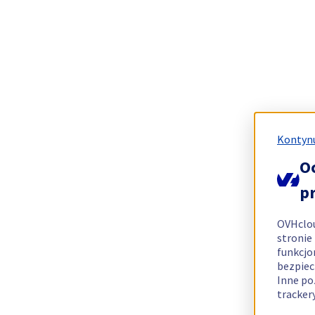
Kontynu
O
p
OVHclo
stronie
funkcjo
bezpiec
Inne po
tracker