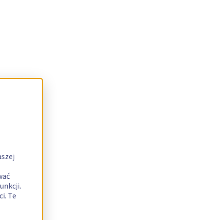
aszej
wać
unkcji.
i. Te