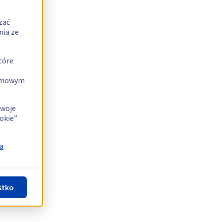
zać
nia ze
tóre
lamowym
swoje
okie”
a
stko