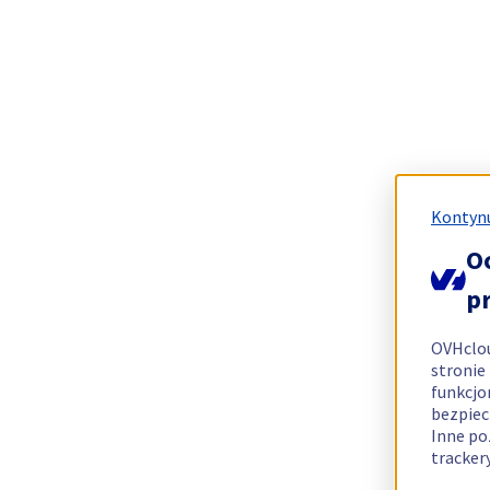
Kontynu
O
p
OVHclo
stronie
funkcjo
bezpiec
Inne po
tracker