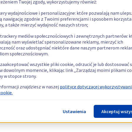
zeżeniem Twojej zgody, wykorzystujemy również:
kery wydajnościowe i personalizacyjne: które pozwalają nam uleps
ą nawigację zgodnie z Twoimi preferencjami i sposobem korzysta
ny, a także mierzyć wydajność naszych stron;
 trackery mediów społecznościowych i zewnętrznych partnerów: k
alają nam wyświetlać spersonalizowane reklamy, mierzyć ich
eczność oraz udostępniać niektóre dane naszym partnerom rek
diom społecznościowym.
zaakceptować wszystkie pliki cookie, odrzucić je lub dostosować 
w dowolnym momencie, klikając link „Zarządzaj moimi plikami co
y w stopce strony.
informacji znajdziesz w naszej
polityce dotyczącej wykorzystywani
cookie.
Ustawienia
Akceptuj wszy