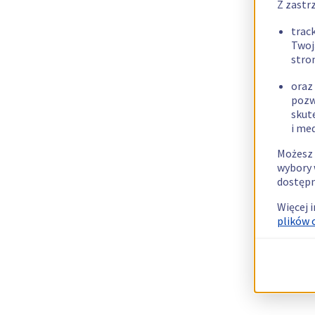
Z zastr
trac
Twoj
stro
oraz
pozw
skut
i me
Możesz 
wybory 
dostępn
Więcej 
plików 