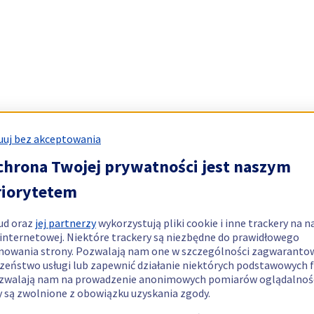
uj bez akceptowania
chrona Twojej prywatności jest naszym
riorytetem
ud oraz
jej partnerzy
wykorzystują pliki cookie i inne trackery na n
 internetowej. Niektóre trackery są niezbędne do prawidłowego
nowania strony. Pozwalają nam one w szczególności zagwaranto
zeństwo usługi lub zapewnić działanie niektórych podstawowych f
zwalają nam na prowadzenie anonimowych pomiarów oglądalnośc
y są zwolnione z obowiązku uzyskania zgody.