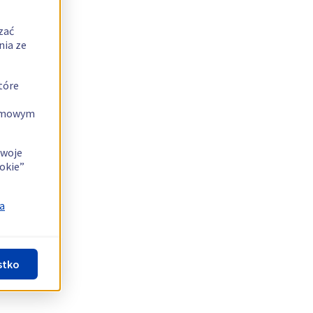
zać
nia ze
tóre
lamowym
swoje
okie”
a
stko