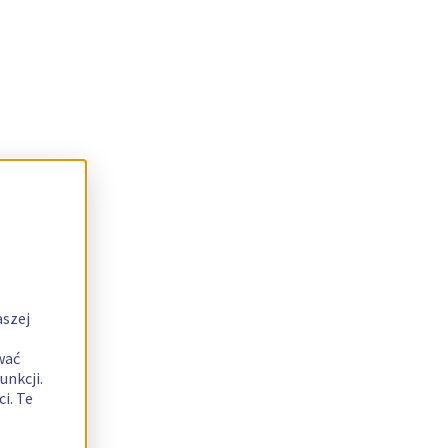
aszej
wać
unkcji.
i. Te