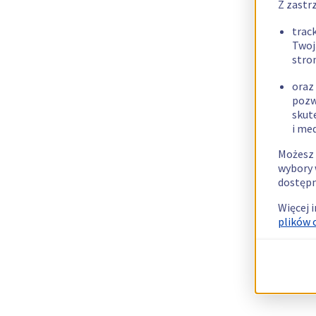
Z zastr
trac
Twoj
stro
oraz
pozw
skut
i me
Możesz 
wybory 
dostępn
Więcej 
plików 