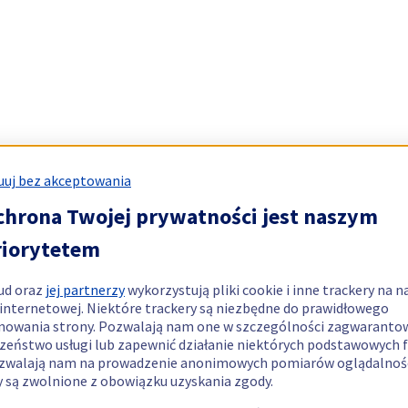
uj bez akceptowania
chrona Twojej prywatności jest naszym
riorytetem
ud oraz
jej partnerzy
wykorzystują pliki cookie i inne trackery na n
 internetowej. Niektóre trackery są niezbędne do prawidłowego
nowania strony. Pozwalają nam one w szczególności zagwaranto
zeństwo usługi lub zapewnić działanie niektórych podstawowych f
zwalają nam na prowadzenie anonimowych pomiarów oglądalnośc
y są zwolnione z obowiązku uzyskania zgody.