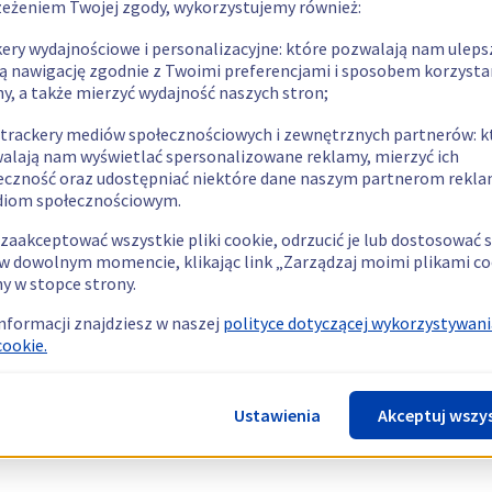
zeżeniem Twojej zgody, wykorzystujemy również:
kery wydajnościowe i personalizacyjne: które pozwalają nam uleps
ą nawigację zgodnie z Twoimi preferencjami i sposobem korzysta
ny, a także mierzyć wydajność naszych stron;
 trackery mediów społecznościowych i zewnętrznych partnerów: k
alają nam wyświetlać spersonalizowane reklamy, mierzyć ich
eczność oraz udostępniać niektóre dane naszym partnerom rek
diom społecznościowym.
zaakceptować wszystkie pliki cookie, odrzucić je lub dostosować 
w dowolnym momencie, klikając link „Zarządzaj moimi plikami co
y w stopce strony.
informacji znajdziesz w naszej
polityce dotyczącej wykorzystywani
cookie.
Ustawienia
Akceptuj wszy