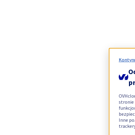
Kontynu
O
p
OVHclo
stronie
funkcjo
bezpiec
Inne po
tracker