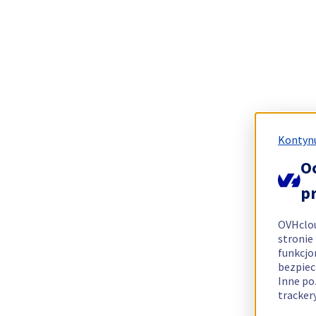
Kontynu
O
p
OVHclo
stronie
funkcjo
bezpiec
Inne po
tracker