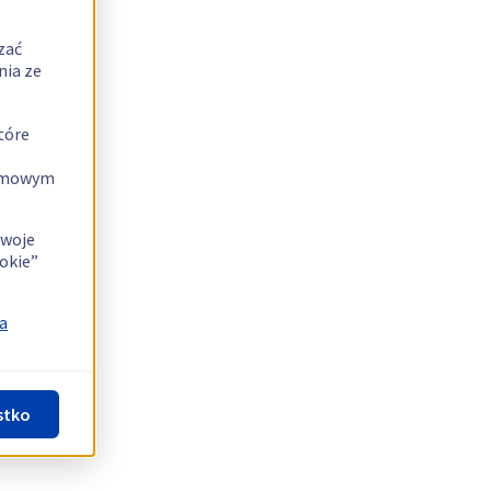
zać
nia ze
tóre
lamowym
swoje
okie”
a
stko