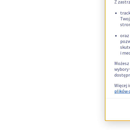
Z zastr
trac
Twoj
stro
oraz
pozw
skut
i me
Możesz 
wybory 
dostępn
Więcej 
plików 