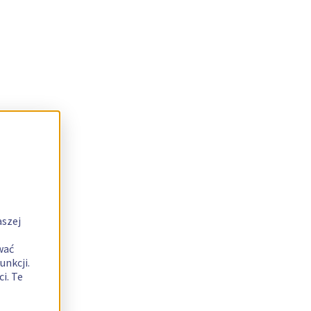
aszej
wać
unkcji.
i. Te