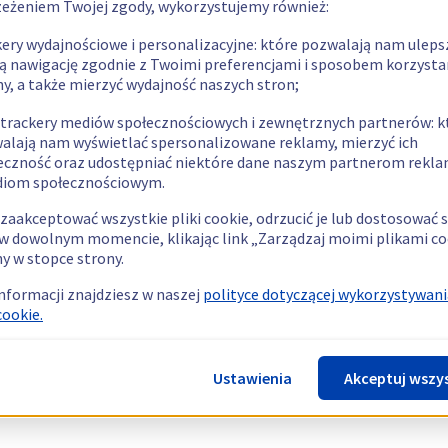
zeżeniem Twojej zgody, wykorzystujemy również:
kery wydajnościowe i personalizacyjne: które pozwalają nam uleps
ą nawigację zgodnie z Twoimi preferencjami i sposobem korzysta
ny, a także mierzyć wydajność naszych stron;
 trackery mediów społecznościowych i zewnętrznych partnerów: k
alają nam wyświetlać spersonalizowane reklamy, mierzyć ich
eczność oraz udostępniać niektóre dane naszym partnerom rek
diom społecznościowym.
zaakceptować wszystkie pliki cookie, odrzucić je lub dostosować 
w dowolnym momencie, klikając link „Zarządzaj moimi plikami co
y w stopce strony.
informacji znajdziesz w naszej
polityce dotyczącej wykorzystywani
cookie.
Ustawienia
Akceptuj wszy