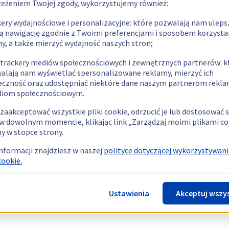
zeżeniem Twojej zgody, wykorzystujemy również:
kery wydajnościowe i personalizacyjne: które pozwalają nam uleps
ą nawigację zgodnie z Twoimi preferencjami i sposobem korzysta
ny, a także mierzyć wydajność naszych stron;
 trackery mediów społecznościowych i zewnętrznych partnerów: k
alają nam wyświetlać spersonalizowane reklamy, mierzyć ich
eczność oraz udostępniać niektóre dane naszym partnerom rek
diom społecznościowym.
zaakceptować wszystkie pliki cookie, odrzucić je lub dostosować 
w dowolnym momencie, klikając link „Zarządzaj moimi plikami co
y w stopce strony.
informacji znajdziesz w naszej
polityce dotyczącej wykorzystywani
cookie.
Ustawienia
Akceptuj wszy