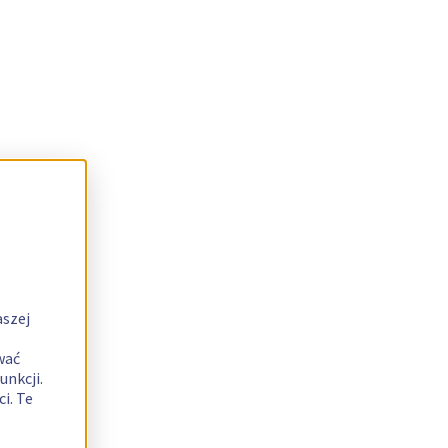
aszej
wać
unkcji.
i. Te