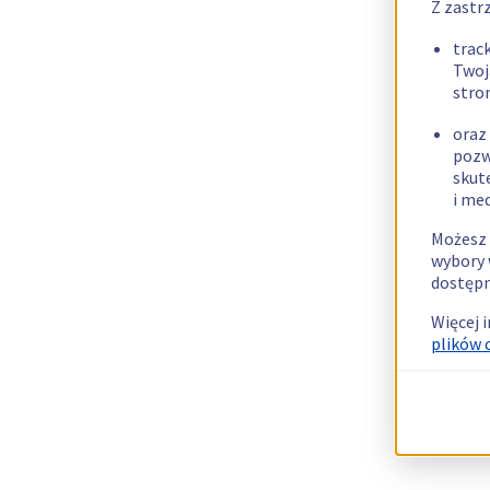
Z zastr
trac
Twoj
stro
oraz
pozw
skut
i me
Możesz 
wybory 
dostępn
Więcej 
plików 