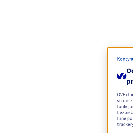
Kontynu
O
p
OVHclo
stronie
funkcjo
bezpiec
Inne po
tracker