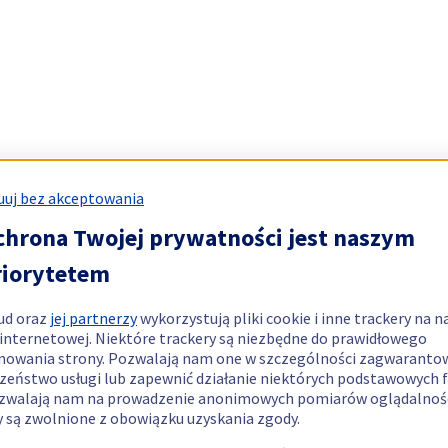
uj bez akceptowania
chrona Twojej prywatności jest naszym
riorytetem
ud oraz
jej partnerzy
wykorzystują pliki cookie i inne trackery na n
 internetowej. Niektóre trackery są niezbędne do prawidłowego
nowania strony. Pozwalają nam one w szczególności zagwaranto
zeństwo usługi lub zapewnić działanie niektórych podstawowych f
zwalają nam na prowadzenie anonimowych pomiarów oglądalnośc
y są zwolnione z obowiązku uzyskania zgody.