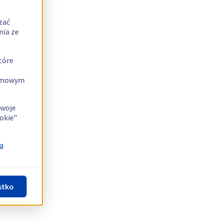
zać
nia ze
tóre
lamowym
swoje
okie”
a
stko