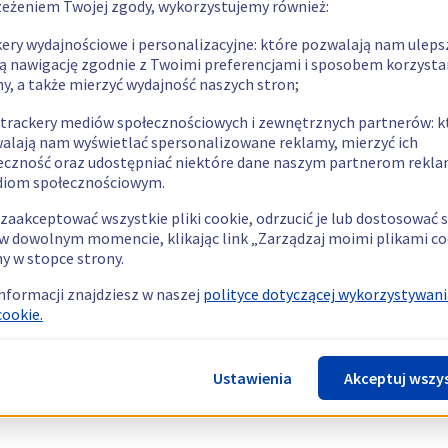
zeżeniem Twojej zgody, wykorzystujemy również:
kery wydajnościowe i personalizacyjne: które pozwalają nam uleps
ą nawigację zgodnie z Twoimi preferencjami i sposobem korzysta
ny, a także mierzyć wydajność naszych stron;
 trackery mediów społecznościowych i zewnętrznych partnerów: k
alają nam wyświetlać spersonalizowane reklamy, mierzyć ich
eczność oraz udostępniać niektóre dane naszym partnerom rek
diom społecznościowym.
zaakceptować wszystkie pliki cookie, odrzucić je lub dostosować 
w dowolnym momencie, klikając link „Zarządzaj moimi plikami co
y w stopce strony.
informacji znajdziesz w naszej
polityce dotyczącej wykorzystywani
cookie.
Ustawienia
Akceptuj wszy