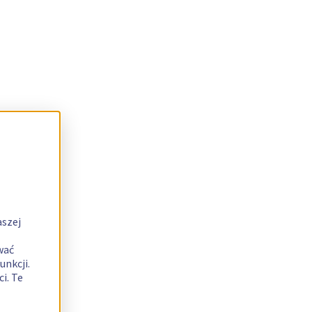
aszej
wać
unkcji.
i. Te