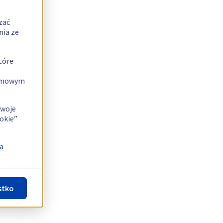
zać
nia ze
tóre
lamowym
swoje
okie”
a
stko