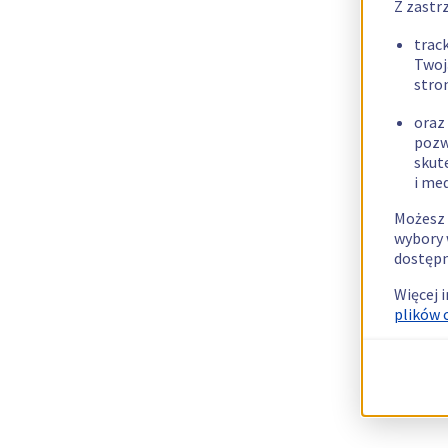
Z zastr
trac
Twoj
stro
oraz
pozw
skut
i me
Możesz 
wybory 
dostępn
Więcej 
plików 