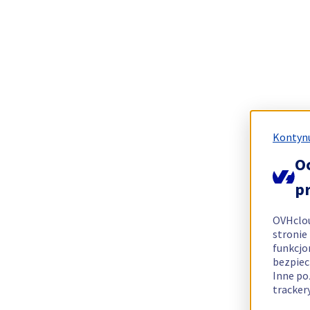
Kontynu
O
p
OVHclo
stronie
funkcjo
bezpiec
Inne po
tracker