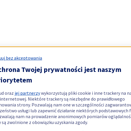
uj bez akceptowania
chrona Twojej prywatności jest naszym
riorytetem
ud oraz
jej partnerzy
wykorzystują pliki cookie i inne trackery na n
 internetowej. Niektóre trackery są niezbędne do prawidłowego
nowania strony. Pozwalają nam one w szczególności zagwaranto
zeństwo usługi lub zapewnić działanie niektórych podstawowych f
zwalają nam na prowadzenie anonimowych pomiarów oglądalnośc
y są zwolnione z obowiązku uzyskania zgody.