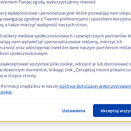
zeżeniem Twojej zgody, wykorzystujemy również:
kery wydajnościowe i personalizacyjne: które pozwalają nam uleps
ą nawigację zgodnie z Twoimi preferencjami i sposobem korzysta
ny, a także mierzyć wydajność naszych stron;
 trackery mediów społecznościowych i zewnętrznych partnerów: k
alają nam wyświetlać spersonalizowane reklamy, mierzyć ich
eczność oraz udostępniać niektóre dane naszym partnerom rek
diom społecznościowym.
zaakceptować wszystkie pliki cookie, odrzucić je lub dostosować 
w dowolnym momencie, klikając link „Zarządzaj moimi plikami co
y w stopce strony.
informacji znajdziesz w naszej
polityce dotyczącej wykorzystywani
cookie.
Ustawienia
Akceptuj wszy