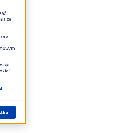
zać
nia ze
tóre
lamowym
swoje
okie”
a
stko