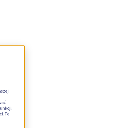
aszej
wać
unkcji.
i. Te