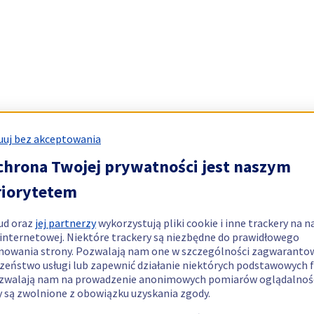
uj bez akceptowania
chrona Twojej prywatności jest naszym
riorytetem
ud oraz
jej partnerzy
wykorzystują pliki cookie i inne trackery na n
 internetowej. Niektóre trackery są niezbędne do prawidłowego
nowania strony. Pozwalają nam one w szczególności zagwaranto
zeństwo usługi lub zapewnić działanie niektórych podstawowych f
zwalają nam na prowadzenie anonimowych pomiarów oglądalnośc
y są zwolnione z obowiązku uzyskania zgody.