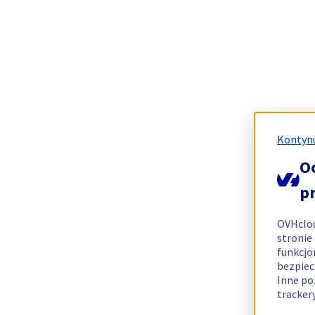
Kontynu
O
p
OVHclo
stronie
funkcjo
bezpiec
Inne po
tracker