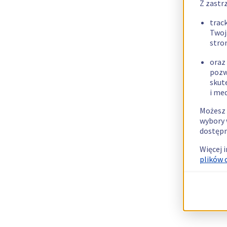
Z zastr
trac
Twoj
stro
oraz
pozw
skut
i me
Możesz 
wybory 
dostępn
Więcej 
plików 