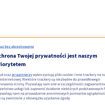
uj bez akceptowania
chrona Twojej prywatności jest naszym
riorytetem
ud oraz
jej partnerzy
wykorzystują pliki cookie i inne trackery na n
 internetowej. Niektóre trackery są niezbędne do prawidłowego
nowania strony. Pozwalają nam one w szczególności zagwaranto
zeństwo usługi lub zapewnić działanie niektórych podstawowych f
zwalają nam na prowadzenie anonimowych pomiarów oglądalnośc
y są zwolnione z obowiązku uzyskania zgody.