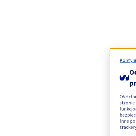
Kontynu
O
p
OVHclo
stronie
funkcjo
bezpiec
Inne po
tracker