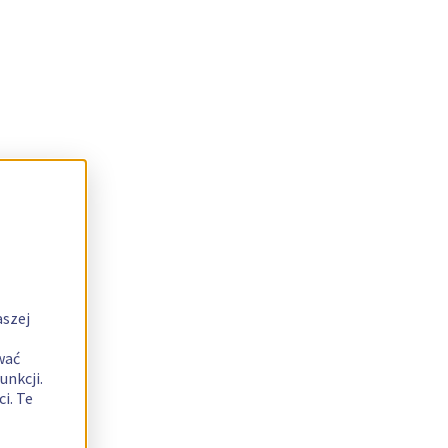
aszej
wać
unkcji.
i. Te