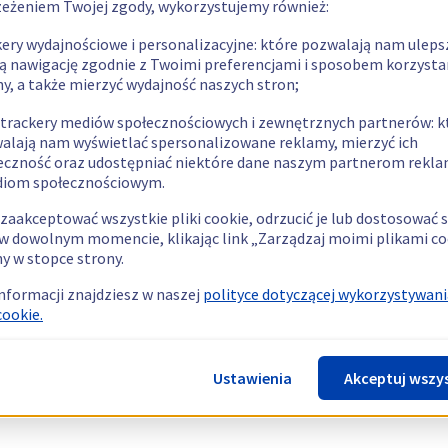
zeżeniem Twojej zgody, wykorzystujemy również:
kery wydajnościowe i personalizacyjne: które pozwalają nam uleps
ą nawigację zgodnie z Twoimi preferencjami i sposobem korzysta
ny, a także mierzyć wydajność naszych stron;
 trackery mediów społecznościowych i zewnętrznych partnerów: k
alają nam wyświetlać spersonalizowane reklamy, mierzyć ich
eczność oraz udostępniać niektóre dane naszym partnerom rek
diom społecznościowym.
zaakceptować wszystkie pliki cookie, odrzucić je lub dostosować 
w dowolnym momencie, klikając link „Zarządzaj moimi plikami co
y w stopce strony.
informacji znajdziesz w naszej
polityce dotyczącej wykorzystywani
cookie.
Ustawienia
Akceptuj wszy