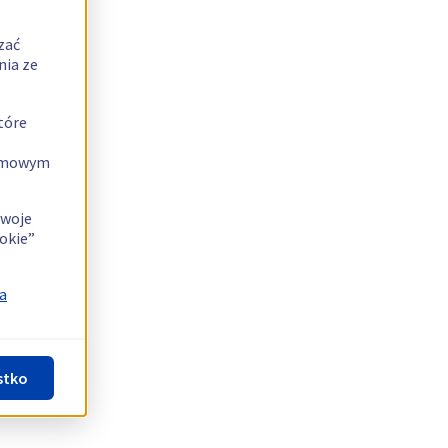
zać
nia ze
tóre
lamowym
swoje
okie”
a
stko