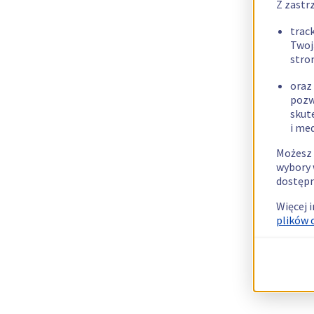
Z zastr
trac
Twoj
stro
oraz
pozw
skut
i me
Możesz 
wybory 
dostępn
Więcej 
plików 