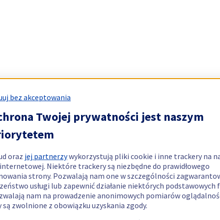
uj bez akceptowania
chrona Twojej prywatności jest naszym
riorytetem
ud oraz
jej partnerzy
wykorzystują pliki cookie i inne trackery na n
 internetowej. Niektóre trackery są niezbędne do prawidłowego
nowania strony. Pozwalają nam one w szczególności zagwaranto
zeństwo usługi lub zapewnić działanie niektórych podstawowych f
zwalają nam na prowadzenie anonimowych pomiarów oglądalnośc
y są zwolnione z obowiązku uzyskania zgody.