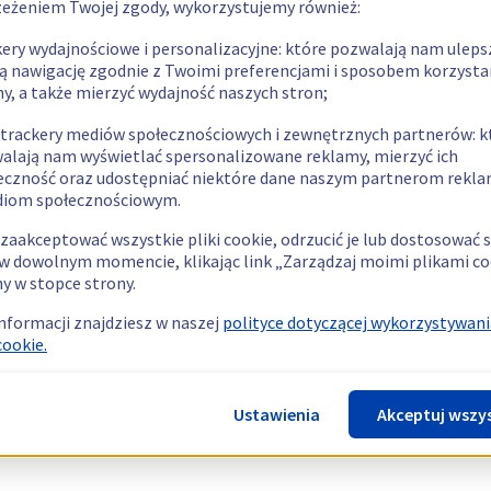
zeżeniem Twojej zgody, wykorzystujemy również:
kery wydajnościowe i personalizacyjne: które pozwalają nam uleps
ą nawigację zgodnie z Twoimi preferencjami i sposobem korzysta
ny, a także mierzyć wydajność naszych stron;
 trackery mediów społecznościowych i zewnętrznych partnerów: k
alają nam wyświetlać spersonalizowane reklamy, mierzyć ich
eczność oraz udostępniać niektóre dane naszym partnerom rek
diom społecznościowym.
zaakceptować wszystkie pliki cookie, odrzucić je lub dostosować 
w dowolnym momencie, klikając link „Zarządzaj moimi plikami co
y w stopce strony.
informacji znajdziesz w naszej
polityce dotyczącej wykorzystywani
cookie.
Ustawienia
Akceptuj wszy