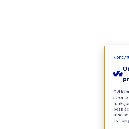
Kontynu
O
p
OVHclo
stronie
funkcjo
bezpiec
Inne po
tracker