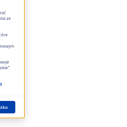
zać
nia ze
tóre
lamowym
swoje
okie”
a
stko