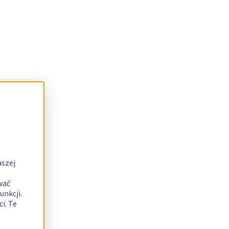
aszej
wać
unkcji.
i. Te