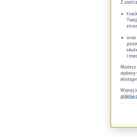
Z zastr
trac
Twoj
stro
oraz
pozw
skut
i me
Możesz 
wybory 
dostępn
Więcej 
plików 