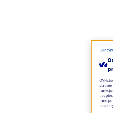
Kontynu
O
p
OVHclo
stronie
funkcjo
bezpiec
Inne po
tracker