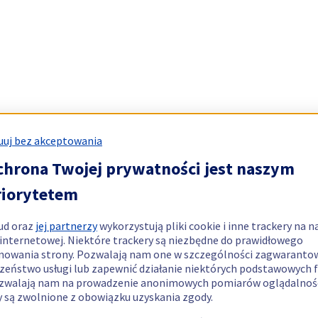
uj bez akceptowania
chrona Twojej prywatności jest naszym
riorytetem
ud oraz
jej partnerzy
wykorzystują pliki cookie i inne trackery na n
 internetowej. Niektóre trackery są niezbędne do prawidłowego
nowania strony. Pozwalają nam one w szczególności zagwaranto
zeństwo usługi lub zapewnić działanie niektórych podstawowych f
zwalają nam na prowadzenie anonimowych pomiarów oglądalnośc
y są zwolnione z obowiązku uzyskania zgody.