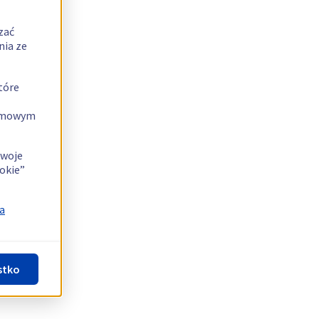
zać
nia ze
tóre
lamowym
swoje
okie”
a
stko