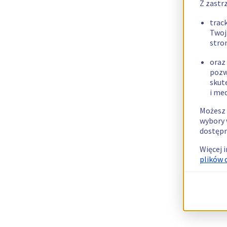
Z zastr
trac
Twoj
stro
oraz
pozw
skut
i me
Możesz 
wybory 
dostępn
Więcej 
plików 