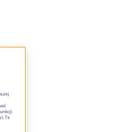
aszej
wać
unkcji.
i. Te