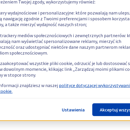
zeżeniem Twojej zgody, wykorzystujemy również:
kery wydajnościowe i personalizacyjne: które pozwalają nam uleps
ą nawigację zgodnie z Twoimi preferencjami i sposobem korzysta
ny, a także mierzyć wydajność naszych stron;
 trackery mediów społecznościowych i zewnętrznych partnerów: k
alają nam wyświetlać spersonalizowane reklamy, mierzyć ich
eczność oraz udostępniać niektóre dane naszym partnerom rek
diom społecznościowym.
zaakceptować wszystkie pliki cookie, odrzucić je lub dostosować 
w dowolnym momencie, klikając link „Zarządzaj moimi plikami co
y w stopce strony.
informacji znajdziesz w naszej
polityce dotyczącej wykorzystywani
cookie.
Ustawienia
Akceptuj wszy