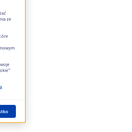
zać
nia ze
tóre
lamowym
swoje
okie”
a
stko