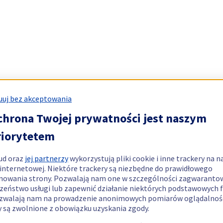
uj bez akceptowania
chrona Twojej prywatności jest naszym
riorytetem
ud oraz
jej partnerzy
wykorzystują pliki cookie i inne trackery na n
 internetowej. Niektóre trackery są niezbędne do prawidłowego
nowania strony. Pozwalają nam one w szczególności zagwaranto
zeństwo usługi lub zapewnić działanie niektórych podstawowych f
zwalają nam na prowadzenie anonimowych pomiarów oglądalnośc
y są zwolnione z obowiązku uzyskania zgody.