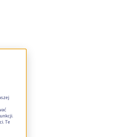
aszej
wać
unkcji.
i. Te