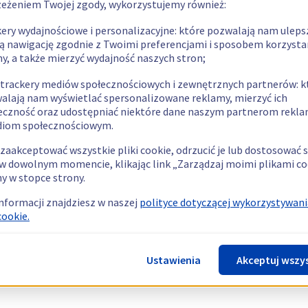
zeżeniem Twojej zgody, wykorzystujemy również:
kery wydajnościowe i personalizacyjne: które pozwalają nam uleps
ą nawigację zgodnie z Twoimi preferencjami i sposobem korzysta
ny, a także mierzyć wydajność naszych stron;
 trackery mediów społecznościowych i zewnętrznych partnerów: k
alają nam wyświetlać spersonalizowane reklamy, mierzyć ich
eczność oraz udostępniać niektóre dane naszym partnerom rek
diom społecznościowym.
zaakceptować wszystkie pliki cookie, odrzucić je lub dostosować 
w dowolnym momencie, klikając link „Zarządzaj moimi plikami co
y w stopce strony.
informacji znajdziesz w naszej
polityce dotyczącej wykorzystywani
cookie.
Ustawienia
Akceptuj wszy