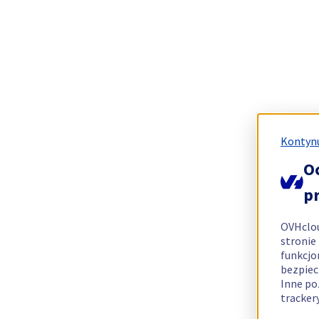
Kontynu
O
p
OVHclo
stronie
funkcjo
bezpiec
Inne po
tracker