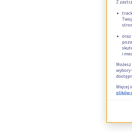
Z zastr
trac
Twoj
stro
oraz
pozw
skut
i me
Możesz 
wybory 
dostępn
Więcej 
plików 