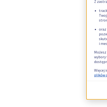
Z zastr
trac
Twoj
stro
oraz
pozw
skut
i me
Możesz 
wybory 
dostępn
Więcej 
plików 