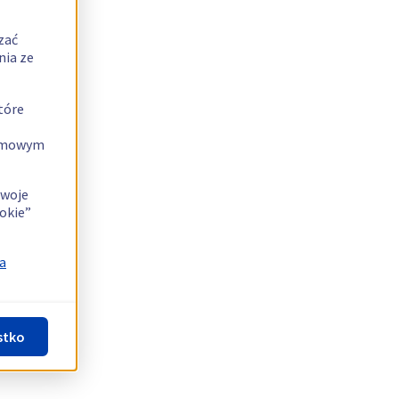
zać
nia ze
tóre
lamowym
swoje
okie”
a
stko