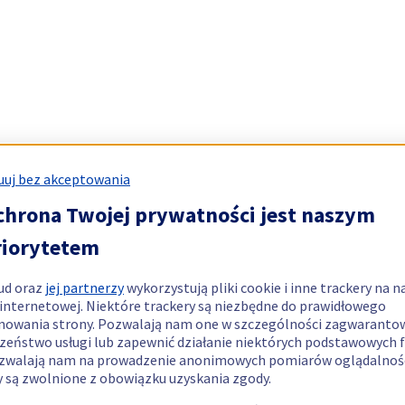
uj bez akceptowania
chrona Twojej prywatności jest naszym
riorytetem
ud oraz
jej partnerzy
wykorzystują pliki cookie i inne trackery na n
 internetowej. Niektóre trackery są niezbędne do prawidłowego
nowania strony. Pozwalają nam one w szczególności zagwaranto
zeństwo usługi lub zapewnić działanie niektórych podstawowych f
zwalają nam na prowadzenie anonimowych pomiarów oglądalnośc
y są zwolnione z obowiązku uzyskania zgody.