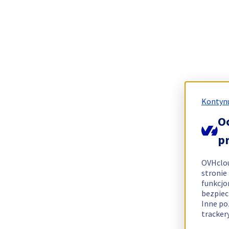
Kontynu
O
p
OVHclo
stronie
funkcjo
bezpiec
Inne po
tracker