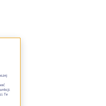
aszej
wać
unkcji.
i. Te