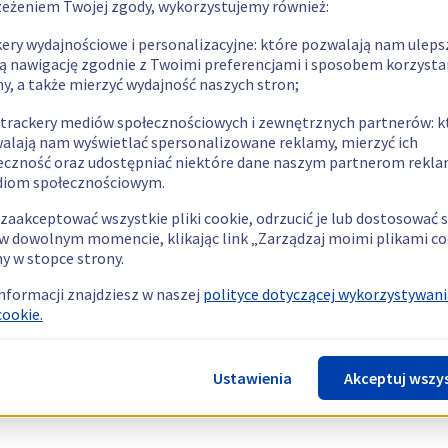
zeżeniem Twojej zgody, wykorzystujemy również:
kery wydajnościowe i personalizacyjne: które pozwalają nam uleps
ą nawigację zgodnie z Twoimi preferencjami i sposobem korzysta
ny, a także mierzyć wydajność naszych stron;
 trackery mediów społecznościowych i zewnętrznych partnerów: k
alają nam wyświetlać spersonalizowane reklamy, mierzyć ich
eczność oraz udostępniać niektóre dane naszym partnerom rek
diom społecznościowym.
zaakceptować wszystkie pliki cookie, odrzucić je lub dostosować 
w dowolnym momencie, klikając link „Zarządzaj moimi plikami co
y w stopce strony.
informacji znajdziesz w naszej
polityce dotyczącej wykorzystywani
cookie.
Ustawienia
Akceptuj wszy