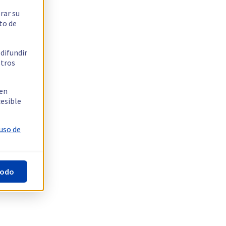
rar su
to de
 difundir
stros
 en
cesible
 uso de
todo