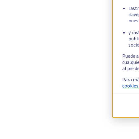
rast
nave
nues
y ras
publi
socio
Puede a
cualqui
al pie d
Para má
cookies