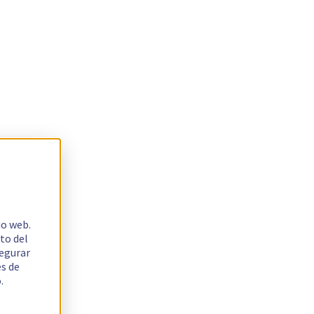
io web.
to del
segurar
es de
.