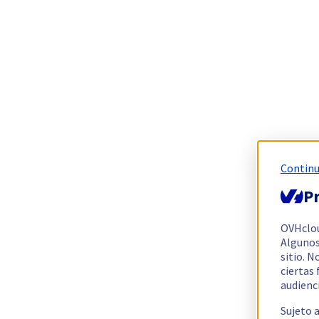
Continu
Pr
OVHclo
Algunos
sitio. N
ciertas
audienc
Sujeto 