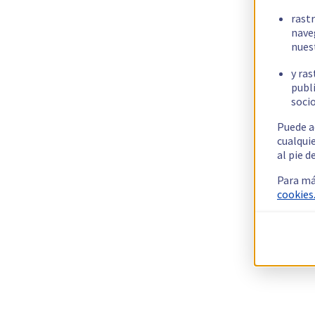
rast
nave
nues
y ras
publi
socio
Puede a
cualqui
al pie d
Para má
cookies