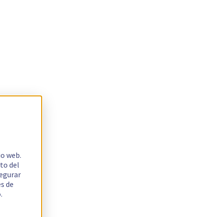
io web.
to del
segurar
es de
.