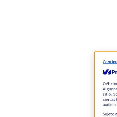
Continu
Pr
OVHclo
Algunos
sitio. N
ciertas
audienc
Sujeto 