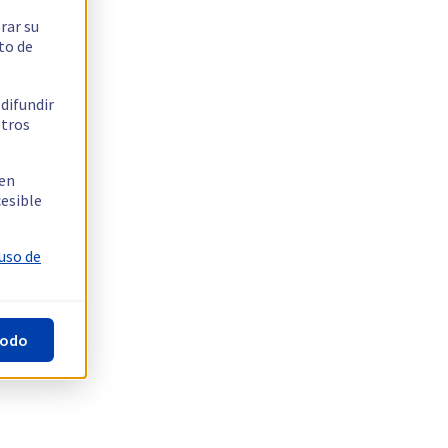
rar su
to de
 difundir
stros
 en
cesible
 uso de
todo