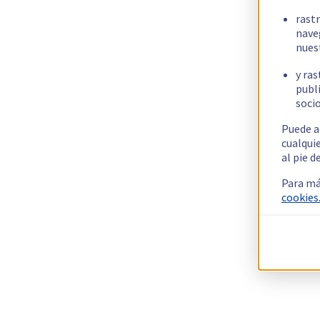
rast
nave
nues
y ras
publi
socio
Puede a
cualqui
al pie d
Para má
cookies