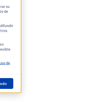
rar su
to de
 difundir
stros
 en
cesible
 uso de
todo