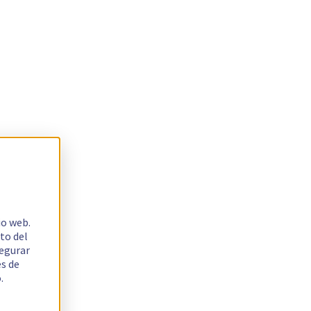
io web.
to del
segurar
es de
.