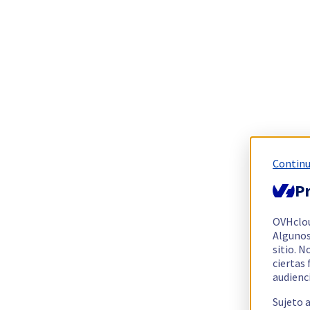
Continu
Pr
OVHclo
Algunos
sitio. N
ciertas
audienc
Sujeto 