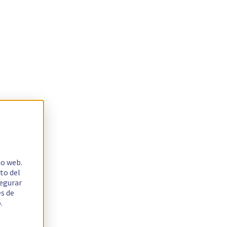
io web.
to del
segurar
es de
.