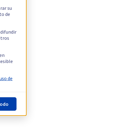
rar su
to de
 difundir
stros
 en
cesible
 uso de
todo