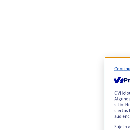
Continu
Pr
OVHclo
Algunos
sitio. N
ciertas
audienc
Sujeto 