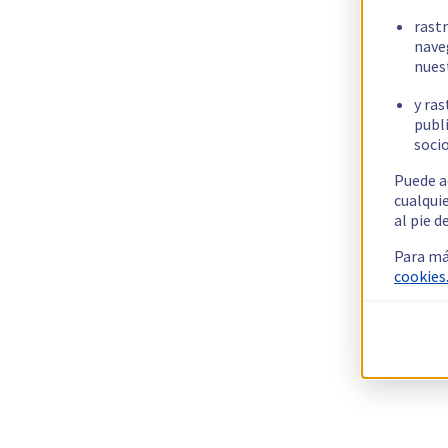
rast
nave
nues
y ras
publi
socio
Puede a
cualqui
al pie d
Para má
cookies