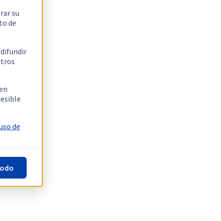
rar su
to de
 difundir
stros
 en
cesible
 uso de
todo