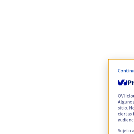
Continu
Pr
OVHclo
Algunos
sitio. N
ciertas
audienc
Sujeto 