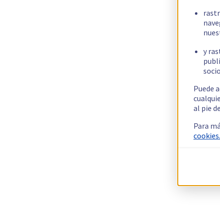
rast
nave
nues
y ras
publi
socio
Puede a
cualqui
al pie d
Para má
cookies