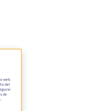
io web.
to del
segurar
es de
.