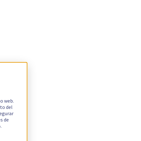
io web.
to del
segurar
es de
.