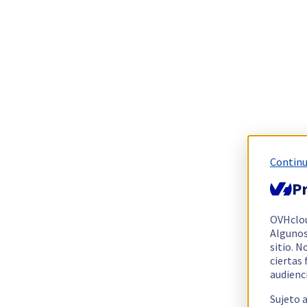
Continu
Pr
OVHclo
Algunos
sitio. N
ciertas
audienc
Sujeto 