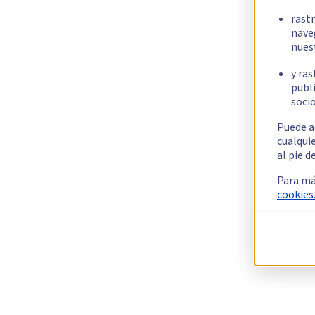
rast
nave
nues
y ras
publi
socio
Puede a
cualqui
al pie d
Para má
cookies