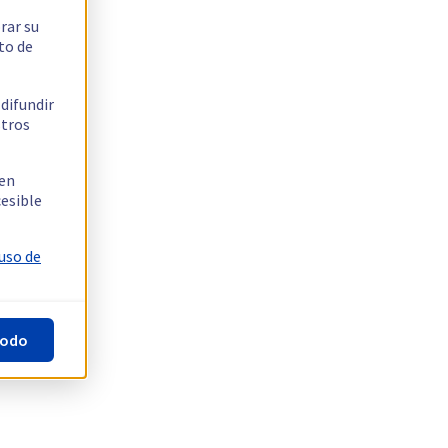
rar su
to de
 difundir
stros
 en
cesible
 uso de
todo