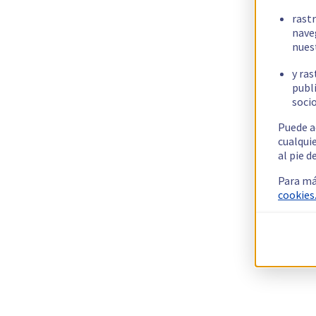
rast
nave
nues
y ras
publi
socio
Puede a
cualqui
al pie d
Para má
cookies