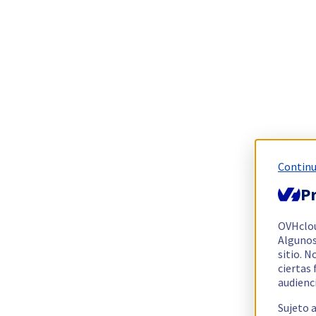
Continu
Pr
OVHclo
Algunos
sitio. N
ciertas
audienc
Sujeto 