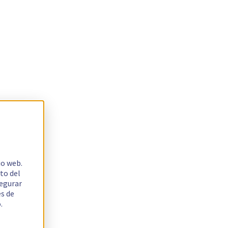
io web.
to del
segurar
es de
.