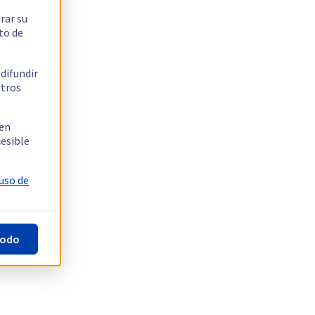
rar su
to de
 difundir
stros
 en
cesible
 uso de
todo