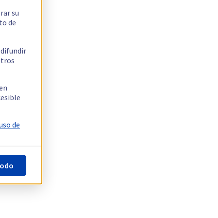
rar su
to de
 difundir
stros
 en
cesible
 uso de
todo