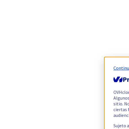
Continu
Pr
OVHclo
Algunos
sitio. N
ciertas
audienc
Sujeto 