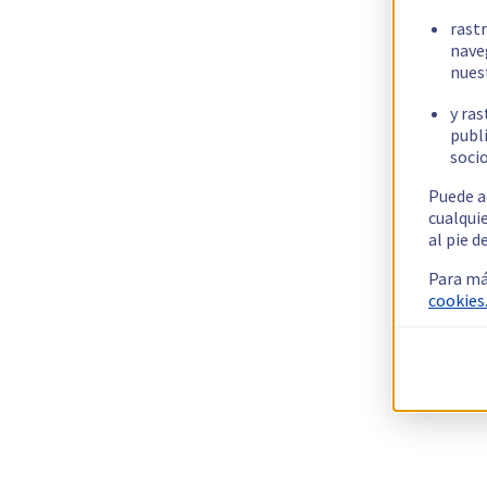
rast
nave
nues
y ras
publi
socio
Puede a
cualqui
al pie d
Para má
cookies