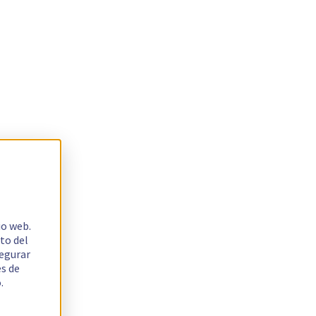
io web.
to del
segurar
es de
.