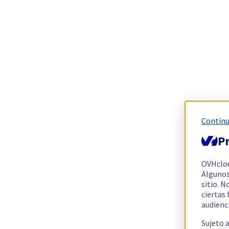
Continu
Pr
OVHclo
Algunos
sitio. N
ciertas
audienc
Sujeto 