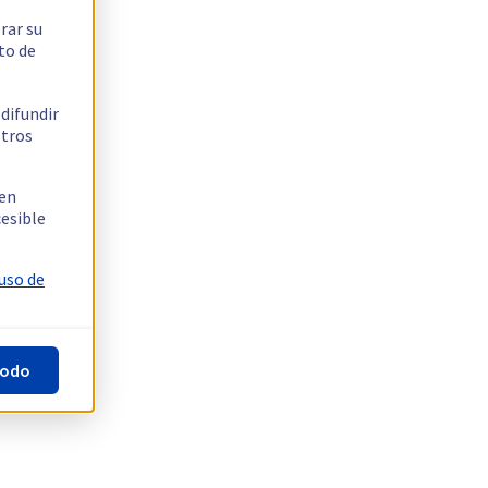
rar su
to de
 difundir
stros
 en
cesible
 uso de
todo