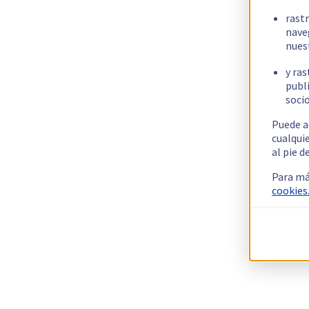
rast
nave
nues
y ras
publi
socio
Puede a
cualqui
al pie d
Para má
cookies