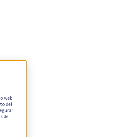
io web.
to del
segurar
es de
.