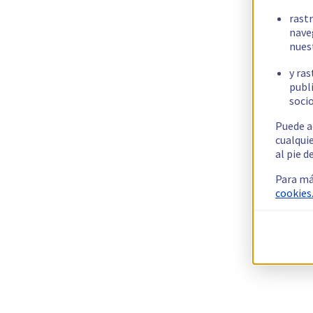
rast
nave
nues
y ras
publi
socio
Puede a
cualqui
al pie d
Para má
cookies