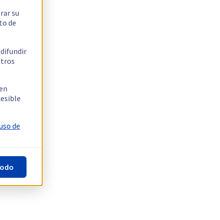
rar su
to de
 difundir
stros
 en
cesible
 uso de
todo