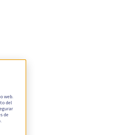
io web.
to del
segurar
es de
.