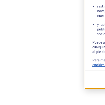
rast
nave
nues
y ras
publi
socio
Puede a
cualqui
al pie d
Para má
cookies