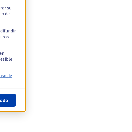
rar su
to de
 difundir
stros
 en
cesible
 uso de
todo