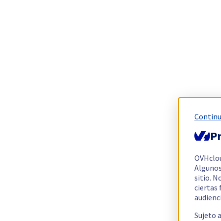
Continu
Pr
OVHclo
Algunos
sitio. N
ciertas
audienc
Sujeto 