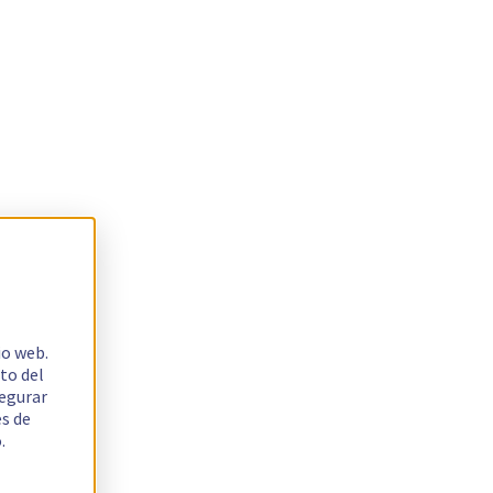
io web.
to del
segurar
es de
.