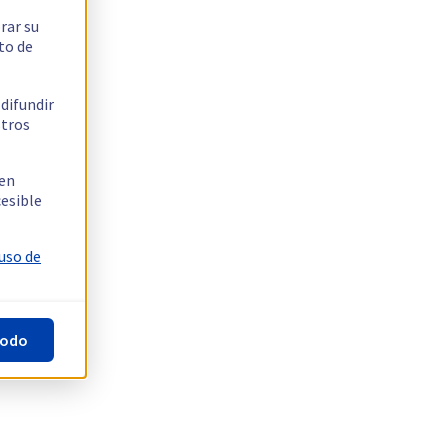
rar su
to de
 difundir
stros
 en
cesible
 uso de
todo