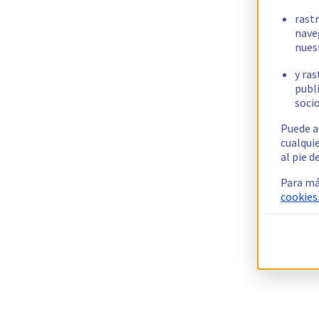
rast
nave
nues
y ras
publi
socio
Puede a
cualqui
al pie d
Para má
cookies