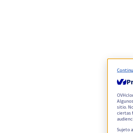
Continu
Pr
OVHclo
Algunos
sitio. N
ciertas
audienc
Sujeto 