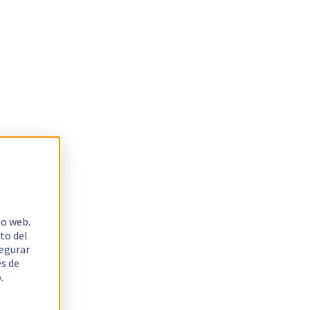
io web.
to del
segurar
es de
.