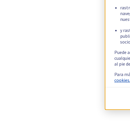
rast
nave
nues
y ras
publi
socio
Puede a
cualqui
al pie d
Para má
cookies