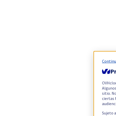
Continu
Pr
OVHclo
Algunos
sitio. N
ciertas
audienc
Sujeto 