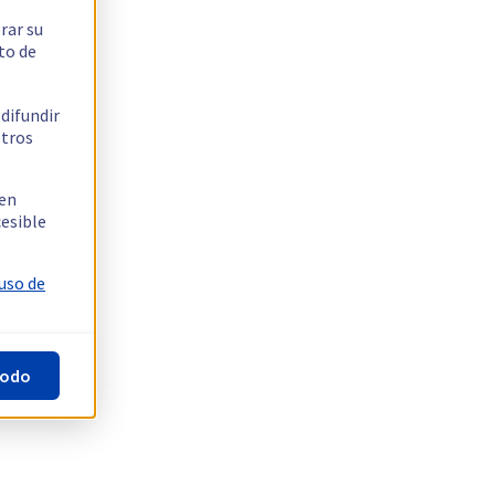
rar su
to de
 difundir
stros
 en
cesible
 uso de
todo