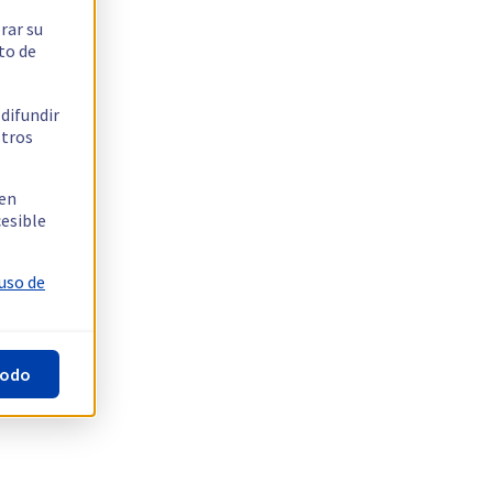
rar su
to de
 difundir
stros
 en
cesible
 uso de
todo