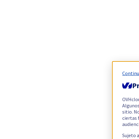
Continu
Pr
OVHclo
Algunos
sitio. N
ciertas
audienc
Sujeto 