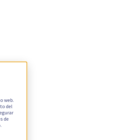
io web.
to del
segurar
es de
.