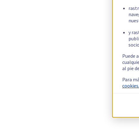
rast
nave
nues
y ras
publi
socio
Puede a
cualqui
al pie d
Para má
cookies