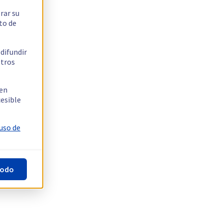
rar su
to de
 difundir
stros
 en
cesible
 uso de
todo