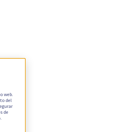
io web.
to del
segurar
es de
.