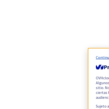
Continu
Pr
OVHclo
Algunos
sitio. N
ciertas
audienc
Sujeto 