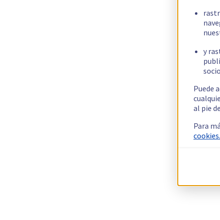
rast
nave
nues
y ras
publi
socio
Puede a
cualqui
al pie d
Para má
cookies