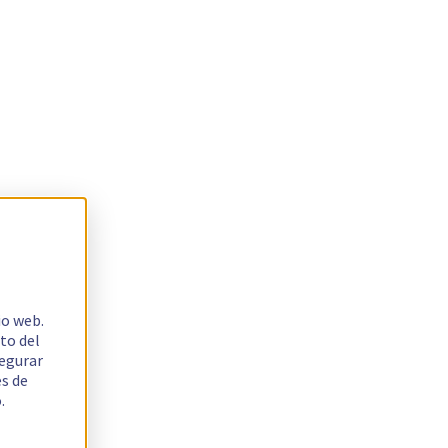
io web.
to del
segurar
es de
.