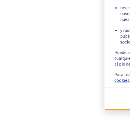
rast
nave
nues
y ras
publi
socio
Puede a
cualqui
al pie d
Para má
cookies