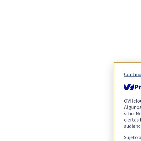
Continu
Pr
OVHclo
Algunos
sitio. N
ciertas
audienc
Sujeto 