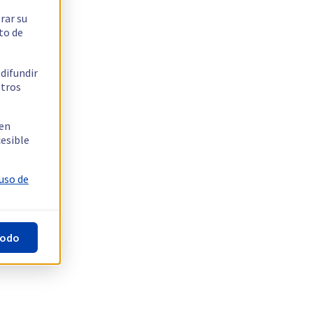
rar su
to de
 difundir
stros
 en
cesible
 uso de
todo