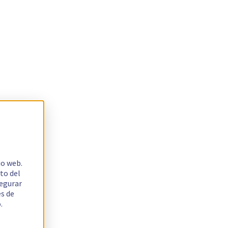
io web.
to del
segurar
es de
.