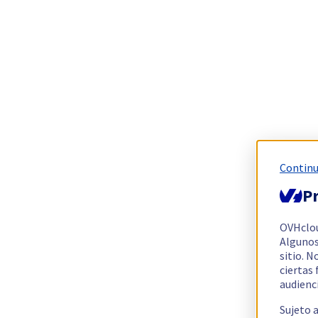
Continu
Pr
OVHclo
Algunos
sitio. N
ciertas
audienc
Sujeto 