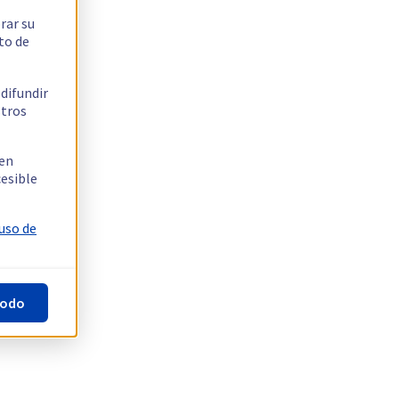
rar su
to de
 difundir
stros
 en
cesible
 uso de
todo