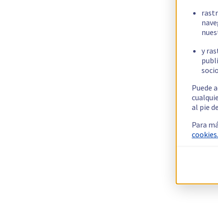
rast
nave
nues
y ras
publi
socio
Puede a
cualqui
al pie d
Para má
cookies