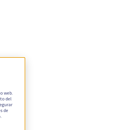
io web.
to del
segurar
es de
.