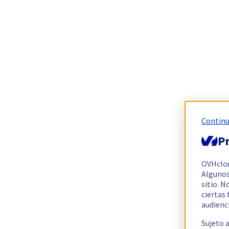
Continu
Pr
OVHclo
Algunos
sitio. N
ciertas
audienc
Sujeto 