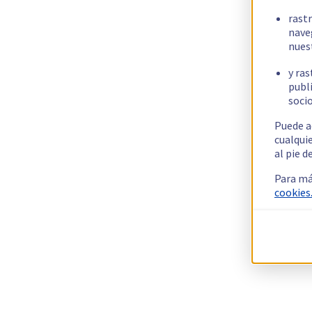
rast
nave
nues
y ras
publi
socio
Puede a
cualqui
al pie d
Para má
cookies