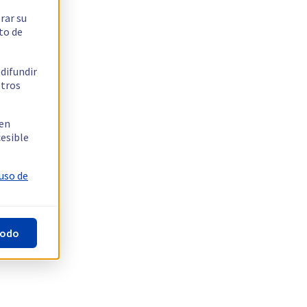
rar su
to de
 difundir
stros
 en
cesible
 uso de
todo