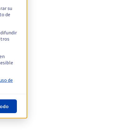
rar su
to de
 difundir
stros
 en
cesible
 uso de
todo