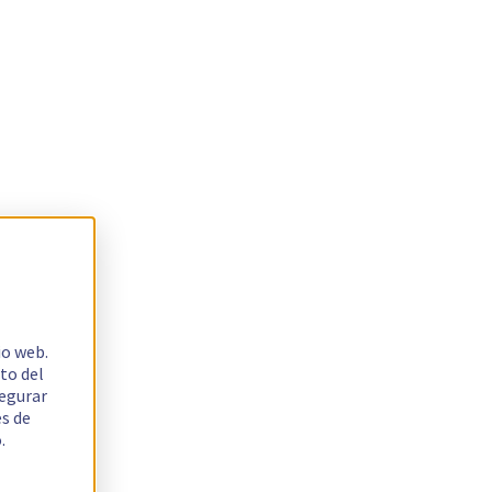
io web.
to del
segurar
es de
.