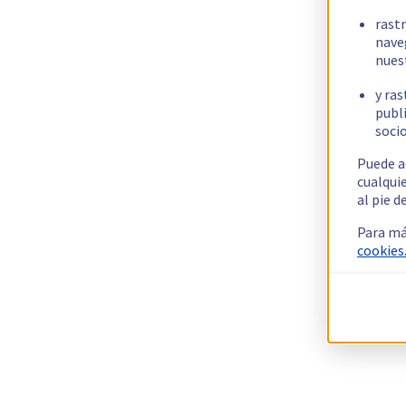
rast
nave
nues
y ras
publi
socio
Puede a
cualqui
al pie d
Para má
cookies