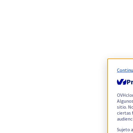
Continu
Pr
OVHclo
Algunos
sitio. N
ciertas
audienc
Sujeto 