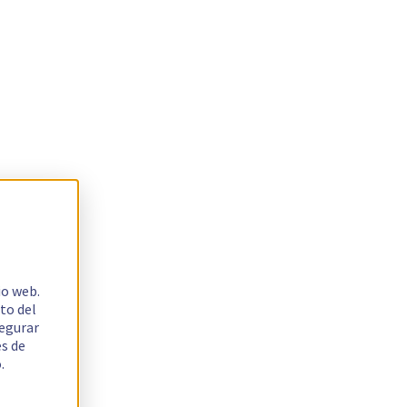
io web.
to del
segurar
es de
.