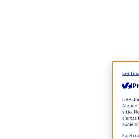
Continu
Pr
OVHclo
Algunos
sitio. N
ciertas
audienc
Sujeto 