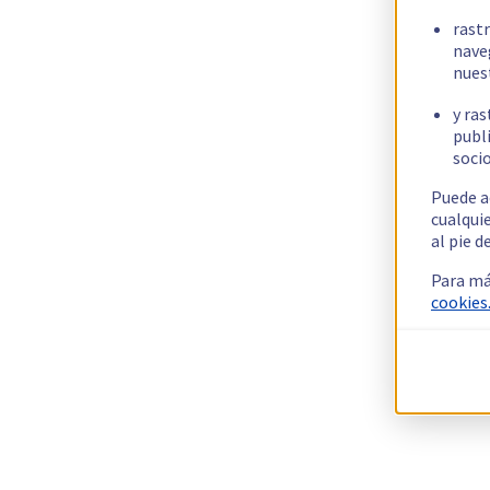
rast
nave
nues
y ras
publi
socio
Puede a
cualqui
al pie d
Para má
cookies