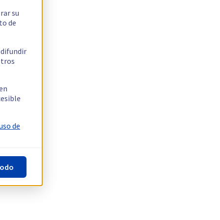
rar su
to de
 difundir
stros
 en
cesible
 uso de
todo