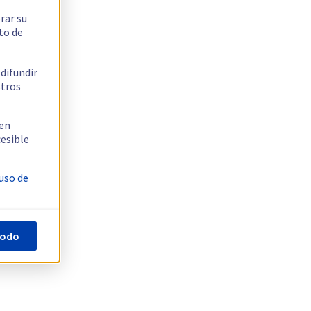
rar su
to de
 difundir
stros
 en
cesible
 uso de
todo