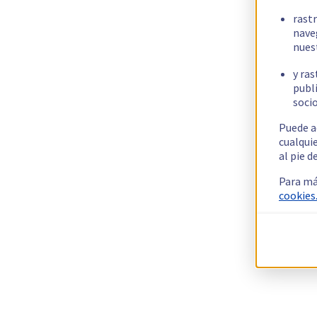
rast
nave
nues
y ras
publi
socio
Puede a
cualqui
al pie d
Para má
cookies