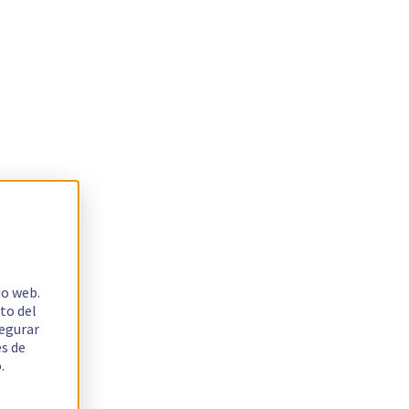
io web.
to del
segurar
es de
.