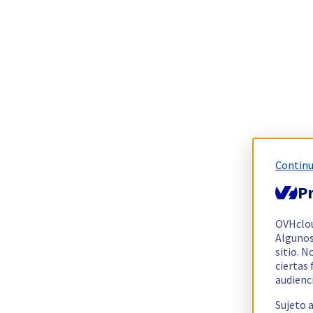
Continu
Pr
OVHclo
Algunos
sitio. N
ciertas
audienc
Sujeto 