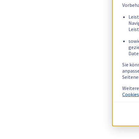
Vorbeha
Leis
Navi
Leis
sowi
gezi
Date
Sie kön
anpasse
Seitene
Weitere
Cookies