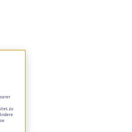
serer
stes zu
 Andere
ese