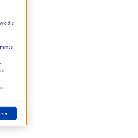
wie die
timmte
t
 am
on
eren