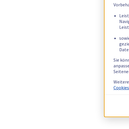
Vorbeha
Leis
Navi
Leis
sowi
gezi
Date
Sie kön
anpasse
Seitene
Weitere
Cookies