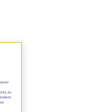
serer
stes zu
 Andere
ese