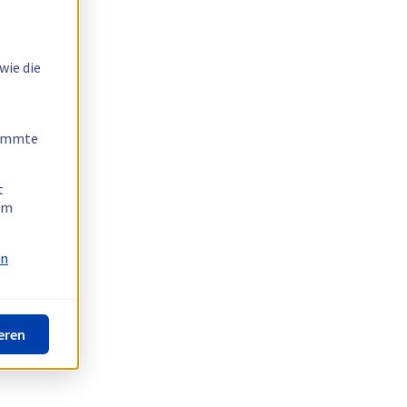
wie die
timmte
t
 am
on
eren