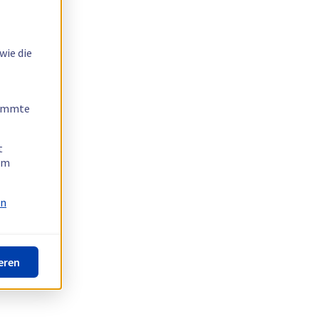
wie die
timmte
t
 am
on
eren