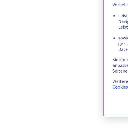
Vorbeha
Leis
Navi
Leis
sowi
gezi
Date
Sie kön
anpasse
Seitene
Weitere
Cookies