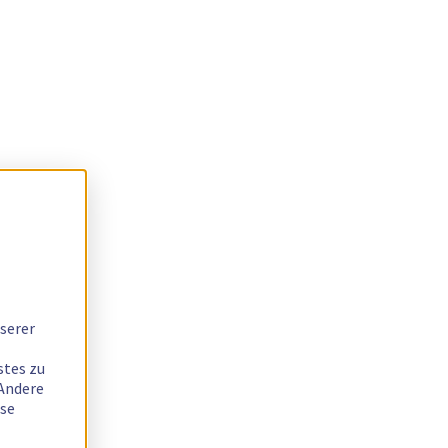
serer
stes zu
 Andere
ese