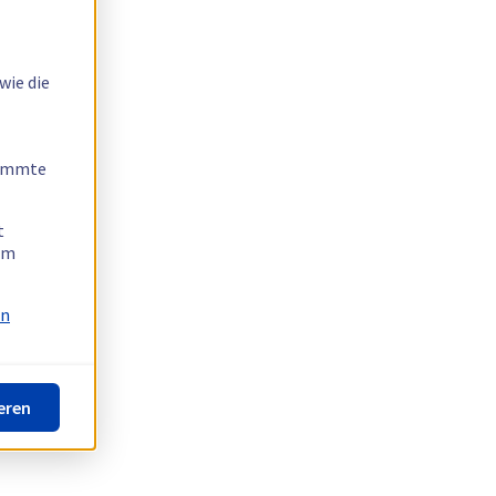
wie die
timmte
t
 am
on
eren