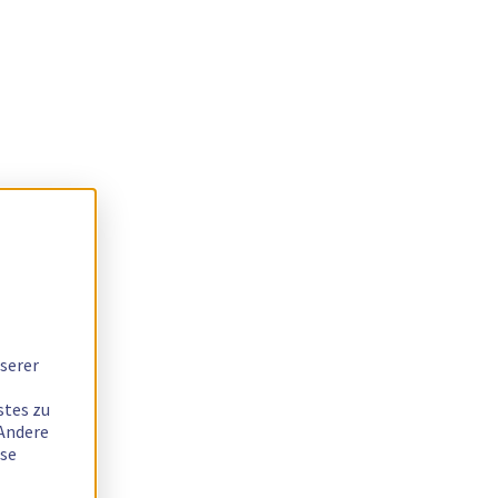
serer
stes zu
 Andere
ese