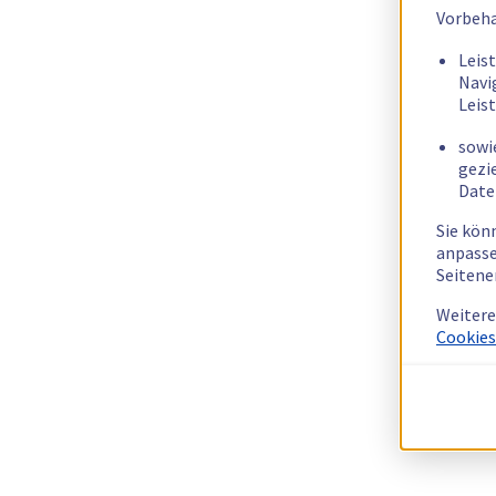
Vorbeha
Leis
Navi
Leis
sowi
gezi
Date
Sie kön
anpasse
Seitene
Weitere
Cookies