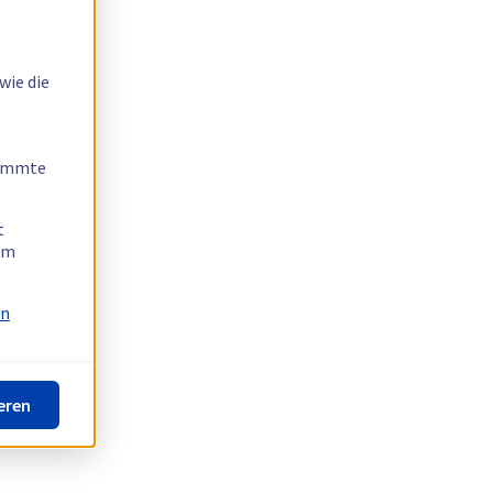
wie die
timmte
t
 am
on
eren