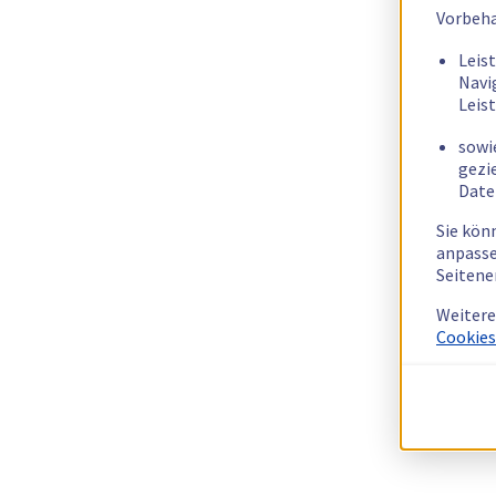
Vorbeha
Leis
Navi
Leis
sowi
gezi
Date
Sie kön
anpasse
Seitene
Weitere
Cookies