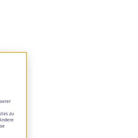
serer
stes zu
 Andere
ese