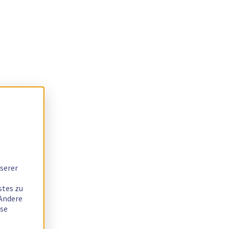
serer
stes zu
 Andere
ese