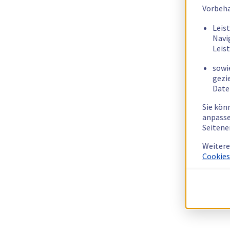
Vorbeha
Leis
Navi
Leis
sowi
gezi
Date
Sie kön
anpasse
Seitene
Weitere
Cookies