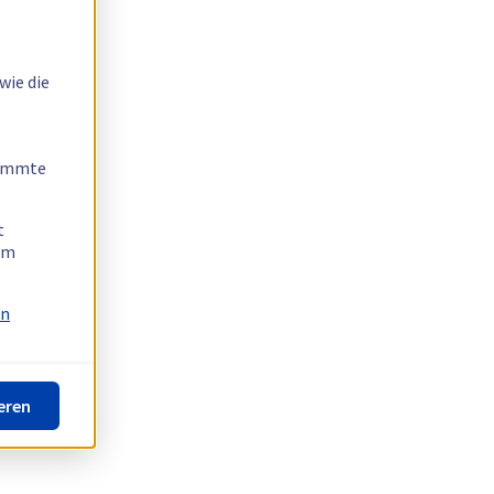
wie die
timmte
t
 am
on
eren